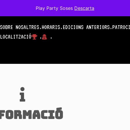
Play Party Soses
Descarta
SOBRE NOSALTRES.
HORARIS.
EDICIONS ANTERIORS.
PATROC
LOCALITZACIÓ
.
.
formació