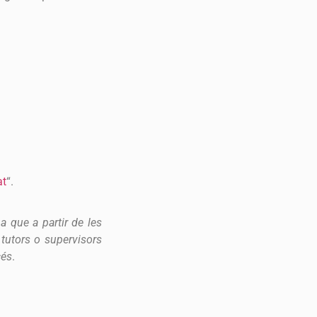
at
“.
a que a partir de les
 tutors o supervisors
cés
.