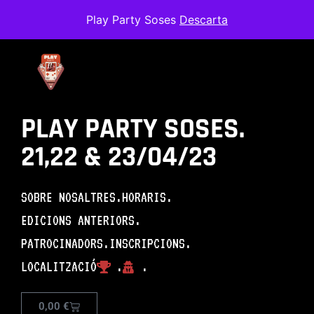
Play Party Soses
Descarta
PLAY PARTY SOSES.
21,22 & 23/04/23
SOBRE NOSALTRES.
HORARIS.
EDICIONS ANTERIORS.
PATROCINADORS.
INSCRIPCIONS.
LOCALITZACIÓ
.
.
Arxius:
Play Party
0,00
€