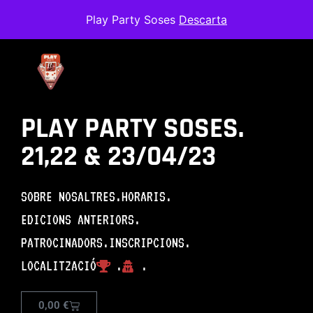
Play Party Soses
Descarta
PLAY PARTY SOSES.
21,22 & 23/04/23
SOBRE NOSALTRES.
HORARIS.
EDICIONS ANTERIORS.
PATROCINADORS.
INSCRIPCIONS.
LOCALITZACIÓ
.
.
26685919_143551443
0,00
€