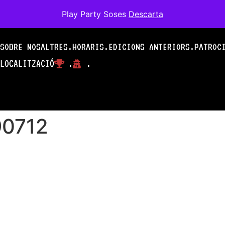
Play Party Soses
Descarta
SOBRE NOSALTRES.
HORARIS.
EDICIONS ANTERIORS.
PATROC
LOCALITZACIÓ
.
.
90712